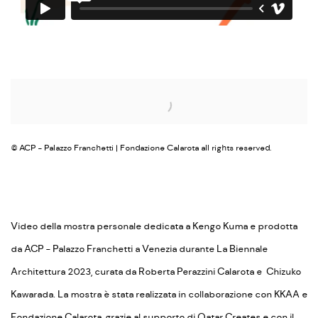
Open a larger version of the following image in a popup:
© ACP - Palazzo Franchetti | Fondazione Calarota all rights reserved.
Video della mostra personale dedicata a Kengo Kuma e prodotta
da ACP - Palazzo Franchetti a Venezia durante La Biennale
Architettura 2023, curata da Roberta Perazzini Calarota e Chizuko
Kawarada. La mostra è stata realizzata in collaborazione con KKAA e
Fondazione Calarota, grazie al supporto di Qatar Creates e con il