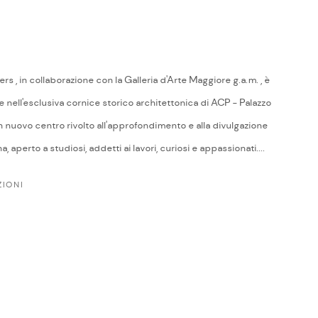
rs , in collaborazione con la Galleria d'Arte Maggiore g.a.m. , è
e nell'esclusiva cornice storico architettonica di ACP - Palazzo
n nuovo centro rivolto all'approfondimento e alla divulgazione
 aperto a studiosi, addetti ai lavori, curiosi e appassionati....
IONI