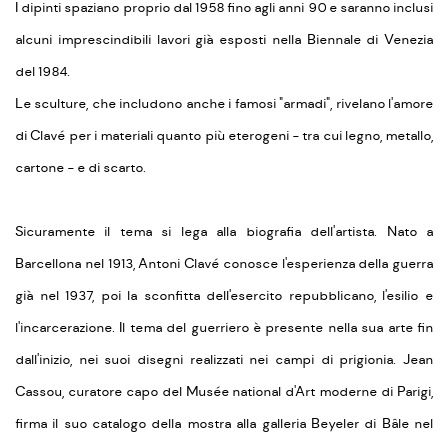
I dipinti spaziano proprio dal 1958 fino agli anni 90 e saranno inclusi
alcuni imprescindibili lavori già esposti nella Biennale di Venezia
del 1984.
Le sculture, che includono anche i famosi "armadi", rivelano l'amore
di Clavé per i materiali quanto più eterogeni - tra cui legno, metallo,
cartone - e di scarto.
Sicuramente il tema si lega alla biografia dell'artista. Nato a
Barcellona nel 1913, Antoni Clavé conosce l'esperienza della guerra
già nel 1937, poi la sconfitta dell'esercito repubblicano, l'esilio e
l'incarcerazione. Il tema del guerriero è presente nella sua arte fin
dall'inizio, nei suoi disegni realizzati nei campi di prigionia. Jean
Cassou, curatore capo del Musée national d'Art moderne di Parigi,
firma il suo catalogo della mostra alla galleria Beyeler di Bâle nel