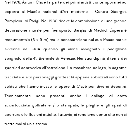
Nel 1978, Antoni Clavé fa parte dei primi artisti contemporanei ad
esporre al Musée national d'Art moderne - Centre Georges
Pompidou di Parigi. Nel 1980 riceve la commissione di una grande
decorazione murale per l'aeroporto Barajas di Madrid. L'opera è
monumentale (3 x 9 m) ma la consacrazione nel suo Paese natale
avvenne nel 1984, quando gli viene assegnato il padiglione
spagnolo della 41. Biennale di Venezia. Nei suoi dipinti, il tema dei
guerrieri sopravvive all'astrazione. Le maschere collage, le sagome
tracciate e altri personaggi grotteschi appena abbozzati sono tutti
soldati che hanno invaso le opere di Clavé per diversi decenni.
Tecnicamente, sono presenti anche i collage di carta
accartocciata, goffrata e / o stampata, le pieghe e gli spazi di
apertura e le illusioni ottiche. Tuttavia, ci rendiamo conto che non si
tratta mai di un sistema.