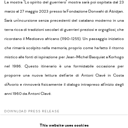
La mostra "Lo spirito del guerriero" mostra sarà poi ospitata dal 23
marzo al 27 maggio 2023 presso la Fondazione Donwahi di Abidjan.
Sarà un'incursione senza precedenti del catalano moderno in una
terra ricca di tradizioni secolari di guerrieri preziosi e orgogliosi, che
ricordano il Medioevo africano (1190-1255). Un passaggio iniziatico
che rimarrà scolpito nella memoria, proprio come ha fatto il ritorno
mistico alle fonti di ispirazione per Jean-Michel Basquiat a Korhogo
nel 1986. Questo itinerario è una formidabile occasione per
proporre una nuova lettura dell'arte di Antoni Clavé in Costa
d'Avorio e rinnoverà fisicamente il dialogo intrapreso all'inizio degli
anni 1960 da Antoni Clavé.
DOWNLOAD PRESS RELEASE
This website uses cookies