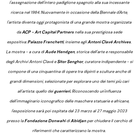
l'assegnazione dell'intero padiglione spagnolo alla sua incessante
ricerca nel 1984. Nuovamente in occasione della Biennale d'Arte,
l'artista diventa oggi protagonista di una grande mostra organizzata
da
ACP - Art Capital Partners
nella sua prestigiosa sede
espositiva:
Palazzo Franchetti
, insieme agli
Antoni Clavé Archives
.
La mostra - a cura di
Aude Hendgen
, storica dell'arte e responsabile
degli Archivi Antoni Clavé e
Sitor Senghor
, curatore indipendente - si
compone di una cinquantina di opere tra dipinti e sculture anche di
grandi dimensioni, selezionate per esplorare uno dei temi più cari
all'artista: quello dei
guerrieri.
Riconoscendo un'influenza
dell'immaginario iconografico delle maschere statuarie e africane,
l'esposizione sarà poi ospitata dal 23 marzo al 27 maggio 2023
presso la
Fondazione Donwahi
di
Abidjan
per chiudere il cerchio di
riferimenti che caratterizzano la mostra.