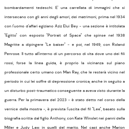
bombardamenti tedeschi. E' una carrellata di immagini che si
intersecano con gli anni degli amori, dei matrimoni, prima nel 1934
con l'uomo d'affari egiziano Aziz Elui Bey - una sezione è intitolata
"Egitto" con esposto "Portrait of Space" che spinse nel 1938
Magritte a dipingere "Le baiser" - e poi, nel 1949, con Roland
Penrose. Il tutto all'interno di un percorso di vita dove uno dei fili
rossi, forse la linea guida, è proprio la vicinanza sul piano
professionale certo umano con Man Ray, che le resterà vicino nel
periodo in cui lei soffre di depressione cronica, anche in seguito a
un disturbo post-traumatico conseguente a aveva visto durante la
guerra. Per la primavera del 2023 - è stato detto nel corso della
vernice della mostra -, è prevista l'uscita del fil "Lee", basato sulla
biografia scritta dal figlio Anthony, con Kate Winslet nei panni della
Miller e Judy Law, in quelli del marito. Nel cast anche Marion