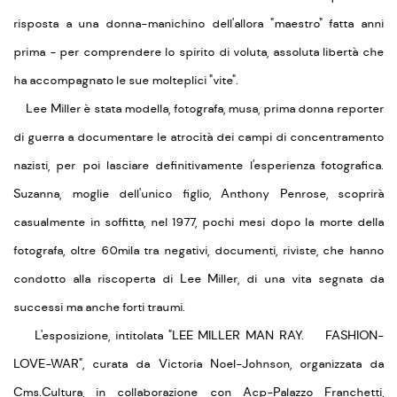
risposta a una donna-manichino dell'allora "maestro" fatta anni
prima - per comprendere lo spirito di voluta, assoluta libertà che
ha accompagnato le sue molteplici "vite".
Lee Miller è stata modella, fotografa, musa, prima donna reporter
di guerra a documentare le atrocità dei campi di concentramento
nazisti, per poi lasciare definitivamente l'esperienza fotografica.
Suzanna, moglie dell'unico figlio, Anthony Penrose, scoprirà
casualmente in soffitta, nel 1977, pochi mesi dopo la morte della
fotografa, oltre 60mila tra negativi, documenti, riviste, che hanno
condotto alla riscoperta di Lee Miller, di una vita segnata da
successi ma anche forti traumi.
L'esposizione, intitolata "LEE MILLER MAN RAY. FASHION-
LOVE-WAR", curata da Victoria Noel-Johnson, organizzata da
Cms.Cultura, in collaborazione con Acp-Palazzo Franchetti,