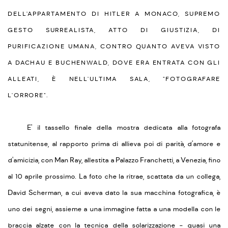
DELL'APPARTAMENTO DI HITLER A MONACO, SUPREMO
GESTO SURREALISTA, ATTO DI GIUSTIZIA, DI
PURIFICAZIONE UMANA, CONTRO QUANTO AVEVA VISTO
A DACHAU E BUCHENWALD, DOVE ERA ENTRATA CON GLI
ALLEATI, È NELL'ULTIMA SALA, "FOTOGRAFARE
L'ORRORE".
E' il tassello finale della mostra dedicata alla fotografa
statunitense, al rapporto prima di allieva poi di parità, d'amore e
d'amicizia, con Man Ray, allestita a Palazzo Franchetti, a Venezia, fino
al 10 aprile prossimo. La foto che la ritrae, scattata da un collega,
David Scherman, a cui aveva dato la sua macchina fotografica, è
uno dei segni, assieme a una immagine fatta a una modella con le
braccia alzate con la tecnica della solarizzazione - quasi una