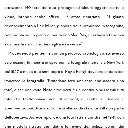
attraverso 140 foto dei due protagonisti, alcuni oggetti d'arte e
video, intende anche offrire - è stato ricordato - "il giusto
riconoscimento a Lee Miller, pioniera del surrealismo in fotografia,
ponendola su un piano di parità con Man Ray, il cui lavoro tendeva
a oscurarla sia in vita che negli anni a venire".
Procedendo per temi e con un percorso cronologico, attraverso
otto sezioni, la mostra si apre con la fotografa modella a New York
dal 1927 e musa due anni dopo di Ray a Parigi, dove era andata per
imparare la fotografia. "Preferisco fare una foto che essere una
foto", disse una volta. Nelle altre parti, è un continuo susseguirsi di
foto che testimoniano anni di incontri, di scelte, di ricerca e
sperimentazioni, di un riavvicinarsi alla moda stavolta dall'altra parte
dell'obiettivo. Ad esempio, c'è una foto fatta a Londra nel 1941, con
una modella ritratta con dietro le rovine dei palazzi colpiti dai